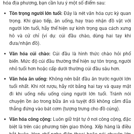
hóa địa phương, bạn cần lưu ý một số điểm sau:
Tôn trọng người lớn tuổi:
Đây là nét văn hóa cực kỳ quan
trọng. Khi giao tiếp, ăn uống, hay trao nhận đồ vật với
người lớn tuổi, hãy thể hiện sự kính trọng qua cách xưng
hô và cử chỉ (ví dụ: cúi đầu chào, dùng hai tay khi
đưa/nhận đồ).
Văn hóa cúi chào:
Cúi đầu là hình thức chào hỏi phổ
biến. Mức độ cúi đầu thường thể hiện sự tôn trọng, người
nhỏ tuổi hơn hoặc cấp dưới thường cúi đầu sâu hơn.
Văn hóa ăn uống:
Không nên bắt đầu ăn trước người lớn
tuổi nhất. Khi rót rượu, hãy rót bằng hai tay và quay mặt
đi khi uống nếu uống cùng người lớn tuổi. Tránh nói
chuyện ồn ào trong bữa ăn và tuyệt đối không cắm đũa
thẳng đứng vào bát cơm (tượng trưng cho đồ cúng).
Văn hóa công cộng:
Luôn giữ trật tự ở nơi công cộng, đặc
biệt là trên các phương tiện giao thông. Xếp hàng là điều