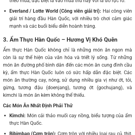
theo mùa, đặc biệt là vào mùa thu này với lá đỏ rực rỡ.
Everland / Lotte World (Công viên giải trí):
Hai công viên
giải trí hàng đầu Hàn Quốc, với nhiều trò chơi cảm giác
mạnh và các buổi biểu diễn hoành tráng.
3. Ẩm Thực Hàn Quốc – Hương Vị Khó Quên
Ẩm thực Hàn Quốc không chỉ là những món ăn ngon mà
còn là sự thể hiện của văn hóa và triết lý sống. Từ những
món ăn đường phố bình dân đến các món ăn cung đình cầu
kỳ, ẩm thực Hàn Quốc luôn có sức hấp dẫn đặc biệt. Các
món ăn thường cay, nóng, sử dụng nhiều gia vị như ớt, tỏi,
gừng, tương đậu (doenjang), tương ớt (gochujang), và
kimchi là món ăn kèm không thể thiếu.
Các Món Ăn Nhất Định Phải Thử
Kimchi:
Món cải thảo muối cay nồng, biểu tượng của ẩm
thực Hàn Quốc.
Bibimbap (Cơm trộn):
Cơm trộn với nhiều loại rau củ, thịt,