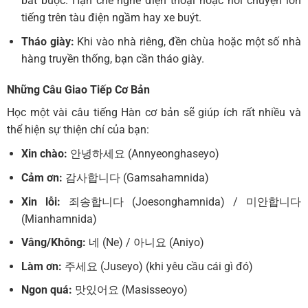
bắt buộc. Hạn chế nghe điện thoại hoặc nói chuyện lớn
tiếng trên tàu điện ngầm hay xe buýt.
Tháo giày:
Khi vào nhà riêng, đền chùa hoặc một số nhà
hàng truyền thống, bạn cần tháo giày.
Những Câu Giao Tiếp Cơ Bản
Học một vài câu tiếng Hàn cơ bản sẽ giúp ích rất nhiều và
thể hiện sự thiện chí của bạn:
Xin chào:
안녕하세요 (Annyeonghaseyo)
Cảm ơn:
감사합니다 (Gamsahamnida)
Xin lỗi:
죄송합니다 (Joesonghamnida) / 미안합니다
(Mianhamnida)
Vâng/Không:
네 (Ne) / 아니요 (Aniyo)
Làm ơn:
주세요 (Juseyo) (khi yêu cầu cái gì đó)
Ngon quá:
맛있어요 (Masisseoyo)