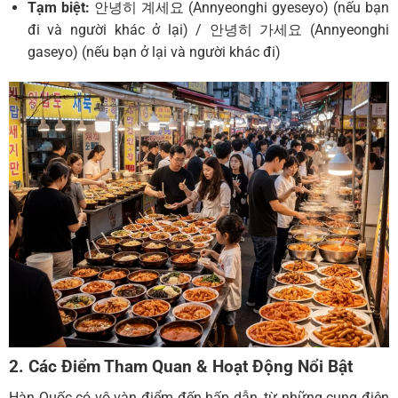
Tạm biệt:
안녕히 계세요 (Annyeonghi gyeseyo) (nếu bạn
đi và người khác ở lại) / 안녕히 가세요 (Annyeonghi
gaseyo) (nếu bạn ở lại và người khác đi)
2. Các Điểm Tham Quan & Hoạt Động Nổi Bật
Hàn Quốc có vô vàn điểm đến hấp dẫn, từ những cung điện