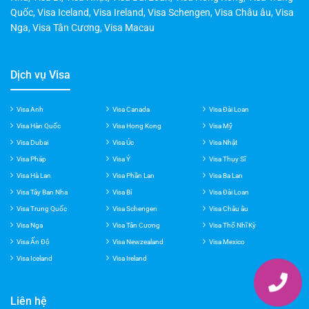
Dịch vụ Visa
Visa Anh
Visa Canada
Visa Đài Loan
Visa Hàn Quốc
Visa Hong Kong
Visa Mỹ
Visa Dubai
Visa Úc
Visa Nhật
Visa Pháp
Visa Ý
Visa Thụy Sĩ
Visa Hà Lan
Visa Phần Lan
Visa Ba Lan
Visa Tây Ban Nha
Visa Bỉ
Visa Đài Loan
Visa Trung Quốc
Visa Schengen
Visa Châu âu
Visa Nga
Visa Tân Cương
Visa Thổ Nhĩ Kỳ
Visa Ấn Độ
Visa Newzealand
Visa Mexico
Visa Iceland
Visa Ireland
Liên hệ
1900 1177