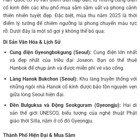
cổ kính đến các khu phố mua sắm sầm uất và phong cảnh
thiên nhiên tuyệt đẹp. Đặc biệt, mùa thu năm 2025 là thời
điểm lý tưởng để chiêm ngưỡng lá phong chuyển màu rực
rỡ. Dưới đây là một số gợi ý không thể bỏ qua:
Di Sản Văn Hóa & Lịch Sử
Cung điện Gyeongbokgung (Seoul):
Cung điện lớn nhất
và đẹp nhất của triều đại Joseon. Bạn có thể thuê
Hanbok để chụp ảnh và được miễn phí vé vào cổng.
Làng Hanok Bukchon (Seoul):
Khu làng truyền thống với
những ngôi nhà Hanok cổ kính được bảo tồn nguyên vẹn
giữa lòng Seoul hiện đại.
Đền Bulguksa và Động Seokguram (Gyeongju):
Hai di
sản thế giới UNESCO, biểu tượng của nghệ thuật Phật
giáo thời Silla, nằm ở cố đô Gyeongju.
Thành Phố Hiện Đại & Mua Sắm