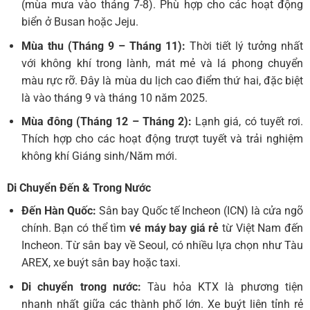
(mùa mưa vào tháng 7-8). Phù hợp cho các hoạt động
biển ở Busan hoặc Jeju.
Mùa thu (Tháng 9 – Tháng 11):
Thời tiết lý tưởng nhất
với không khí trong lành, mát mẻ và lá phong chuyển
màu rực rỡ. Đây là mùa du lịch cao điểm thứ hai, đặc biệt
là vào tháng 9 và tháng 10 năm 2025.
Mùa đông (Tháng 12 – Tháng 2):
Lạnh giá, có tuyết rơi.
Thích hợp cho các hoạt động trượt tuyết và trải nghiệm
không khí Giáng sinh/Năm mới.
Di Chuyển Đến & Trong Nước
Đến Hàn Quốc:
Sân bay Quốc tế Incheon (ICN) là cửa ngõ
chính. Bạn có thể tìm
vé máy bay giá rẻ
từ Việt Nam đến
Incheon. Từ sân bay về Seoul, có nhiều lựa chọn như Tàu
AREX, xe buýt sân bay hoặc taxi.
Di chuyển trong nước:
Tàu hỏa KTX là phương tiện
nhanh nhất giữa các thành phố lớn. Xe buýt liên tỉnh rẻ