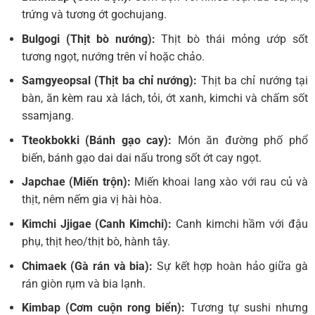
trứng và tương ớt gochujang.
Bulgogi (Thịt bò nướng):
Thịt bò thái mỏng ướp sốt
tương ngọt, nướng trên vỉ hoặc chảo.
Samgyeopsal (Thịt ba chỉ nướng):
Thịt ba chỉ nướng tại
bàn, ăn kèm rau xà lách, tỏi, ớt xanh, kimchi và chấm sốt
ssamjang.
Tteokbokki (Bánh gạo cay):
Món ăn đường phố phổ
biến, bánh gạo dai dai nấu trong sốt ớt cay ngọt.
Japchae (Miến trộn):
Miến khoai lang xào với rau củ và
thịt, nêm nếm gia vị hài hòa.
Kimchi Jjigae (Canh Kimchi):
Canh kimchi hầm với đậu
phụ, thịt heo/thịt bò, hành tây.
Chimaek (Gà rán và bia):
Sự kết hợp hoàn hảo giữa gà
rán giòn rụm và bia lạnh.
Kimbap (Cơm cuộn rong biển):
Tương tự sushi nhưng