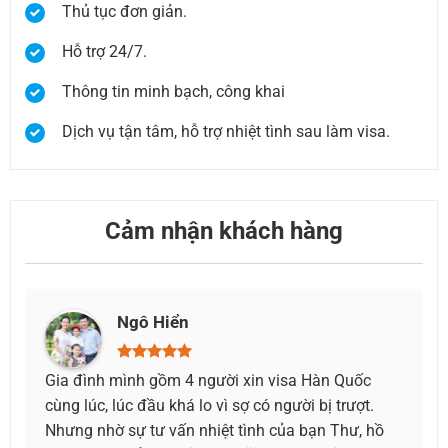
Thủ tục đơn giản.
Hỗ trợ 24/7.
Thông tin minh bạch, công khai
Dịch vụ tận tâm, hỗ trợ nhiệt tình sau làm visa.
Cảm nhận khách hàng
Như Huỳnh
c
Thật sự biết ơn đội ngũ dịch vụ làm visa đã giúp
Mình 
.
mình hoàn tất mọi thứ nhanh chóng. Lịch trình
Sau 
 hồ
gấp, cần visa sớm để đi công tác mà vẫn kịp. Mọi
visa